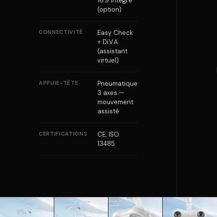
16:9 intégré
(option)
CONNECTIVITÉ
Easy Check
+ Di.V.A.
(assistant
virtuel)
APPUIE-TÊTE
Pneumatique
3 axes —
mouvement
assisté
CERTIFICATIONS
CE, ISO
13485