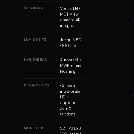
ÉCLAIRAGE
Venus LED
MCT View —
caméra 4K
intégrée
LUMINOSITÉ
Jusqu'à 50
000 Lux
HYGIÈNE EAU
Autosteril +
MWB + Time
Flushing
DIAGNOSTICS
Caméra
intra-orale
HD +
capteur
Zen-X
(option)
MONITEUR
22" IPS LED