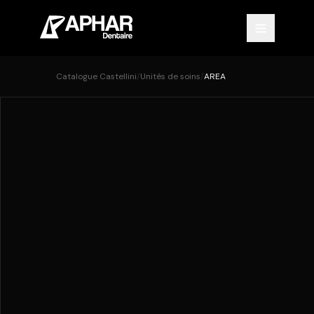
Catalogue Castellini
/
Unités de soins
/
AREA