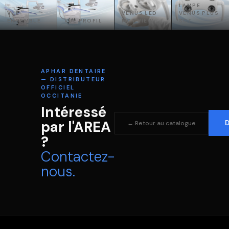
LAMPE
VUE
VENUS LED
VENUS PLUS
ENSEMBLE
VUE PROFIL
MCT VIEW
SCT
APHAR DENTAIRE
— DISTRIBUTEUR
OFFICIEL
OCCITANIE
Intéressé
par l'AREA
D
← Retour au catalogue
?
Contactez-
nous.