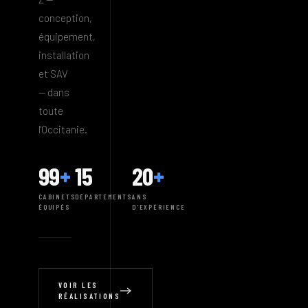
conception,
équipement,
installation
et SAV
— dans
toute
l'Occitanie.
99
+
15
20
+
CABINETS
DÉPARTEMENTS
ANS
ÉQUIPÉS
D'EXPÉRIENCE
VOIR LES
RÉALISATIONS