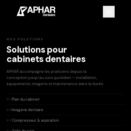
NOS SOLUTIONS
Solutions pour
cabinets dentaires
APHAR accompagne les praticiens depuis la
conception jusqu'au suivi quotidien — installation,
équipements, imagerie et maintenance dans la durée.
Plan du cabinet
01
Imagerie dentaire
03
Compresseur & aspiration
02
Salle de soin
04