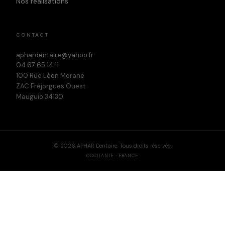
Nos réalisations
CONTACT
aphardentaire@yahoo.fr
04 67 65 14 11
100 Rue Léon Morane
ZAC Fréjorgues Ouest
Mauguio 34130
©
2026
APHAR Dentaire. Tous droits réservés.
OCCITANIE · FRANCE