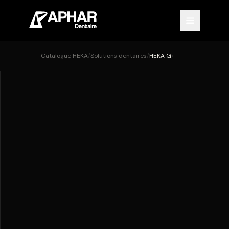
Catalogue HEKA
/
Solutions dentaires
/
HEKA G+