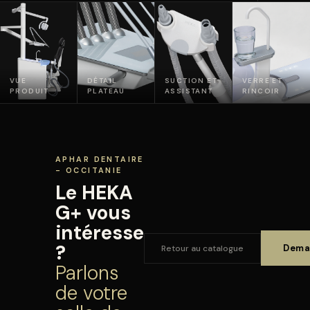
VUE
DÉTAIL
SUCTION ET
VERRE ET
PRODUIT
PLATEAU
ASSISTANT
RINCOIR
APHAR DENTAIRE
- OCCITANIE
Le HEKA
G+ vous
intéresse
?
Dema
Retour au catalogue
Parlons
de votre